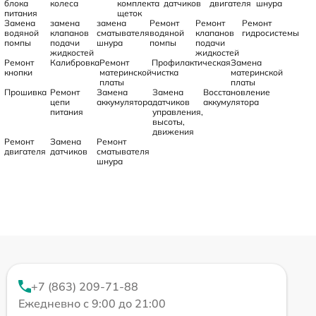
блока
колеса
комплекта
датчиков
двигателя
шнура
питания
щеток
Замена
замена
замена
Ремонт
Ремонт
Ремонт
водяной
клапанов
сматывателя
водяной
клапанов
гидросистемы
помпы
подачи
шнура
помпы
подачи
жидкостей
жидкостей
Ремонт
Калибровка
Ремонт
Профилактическая
Замена
кнопки
материнской
чистка
материнской
платы
платы
Прошивка
Ремонт
Замена
Замена
Восстановление
цепи
аккумулятора
датчиков
аккумулятора
питания
управления,
высоты,
движения
Ремонт
Замена
Ремонт
двигателя
датчиков
сматывателя
шнура
+7 (863) 209-71-88
Ежедневно с 9:00 до 21:00