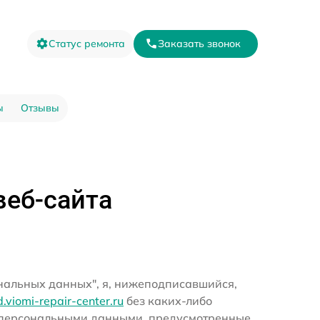
Статус ремонта
Заказать звонок
ы
Отзывы
веб-сайта
ональных данных", я, нижеподписавшийся,
nd.viomi-repair-center.ru
без каких-либо
и персональными данными, предусмотренные