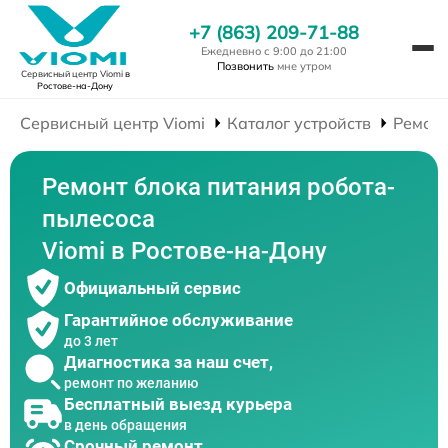
+7 (863) 209-71-88
Ежедневно с 9:00 до 21:00
Позвонить
мне утром
Сервисный центр Viomi
в
Ростове-на-Дону
Сервисный центр Viomi
Каталог устройств
Ремонт
Ремонт блока питания робота-
пылесоса
Viomi в Ростове-на-Дону
Официальный сервис
Гарантийное обслуживание
до 3 лет
Диагностика за наш счет,
ремонт по желанию
Бесплатный выезд курьера
в день обращения
Срочный ремонт