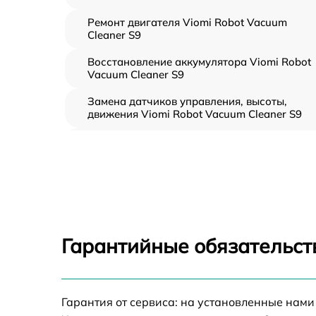
Ремонт двигателя Viomi Robot Vacuum
Cleaner S9
Восстановление аккумулятора Viomi Robot
Vacuum Cleaner S9
Замена датчиков управления, высоты,
движения Viomi Robot Vacuum Cleaner S9
Замена аккумулятора Viomi Robot Vacuum
Cleaner S9
Ремонт цепи питания Viomi Robot Vacuum
Cleaner S9
Прошивка Viomi Robot Vacuum Cleaner S9
Гарантийные обязательст
Замена материнской платы Viomi Robot
Vacuum Cleaner S9
Профилактическая чистка Viomi Robot
Гарантия от сервиса: на установленные нами
Vacuum Cleaner S9