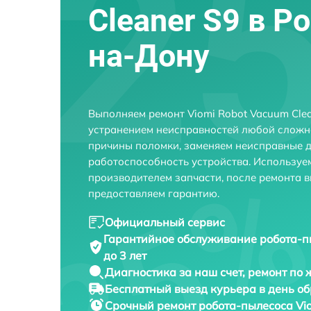
Cleaner S9 в Р
на-Дону
Выполняем ремонт Viomi Robot Vacuum Clea
устранением неисправностей любой сложно
причины поломки, заменяем неисправные д
работоспособность устройства. Использу
производителем запчасти, после ремонта 
предоставляем гарантию.
Официальный сервис
Гарантийное обслуживание
робота-п
до 3 лет
Диагностика за наш счет,
ремонт по
Бесплатный выезд курьера
в день о
Срочный ремонт
робота-пылесоса Vio