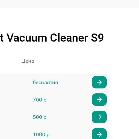
 Vacuum Cleaner S9
Цена
бесплатно
700 р
500 р
1000 р