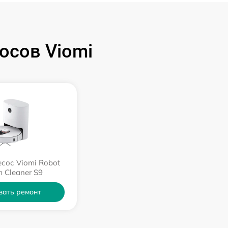
осов Viomi
сос Viomi Robot
 Cleaner S9
зать ремонт