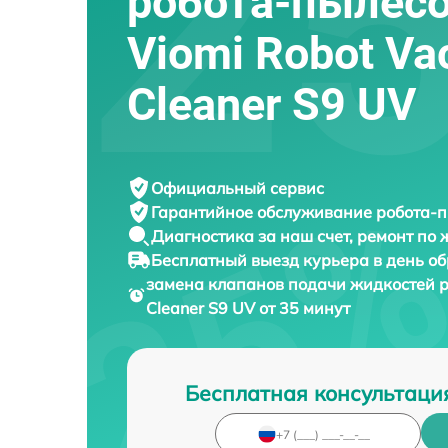
робота-пылес
Viomi Robot V
Cleaner S9 UV
Официальный сервис
Гарантийное обслуживание
робота-п
Диагностика за наш счет,
ремонт по
Бесплатный выезд курьера
в день о
замена клапанов подачи жидкостей 
Cleaner S9 UV от 35 минут
Бесплатная консультаци