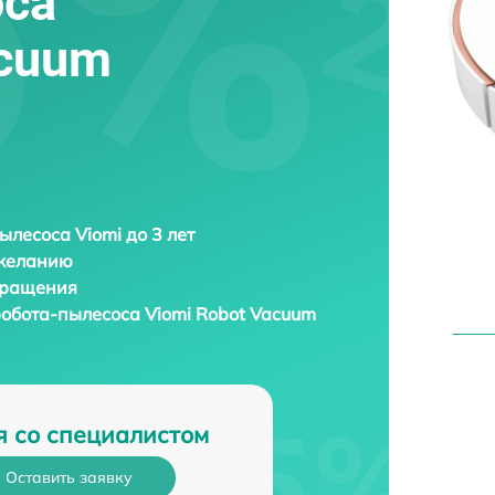
оса
acuum
ылесоса Viomi до 3 лет
 желанию
бращения
робота-пылесоса
Viomi Robot Vacuum
я со специалистом
Оставить заявку